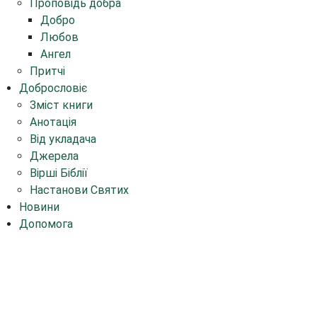
Проповідь добра
Добро
Любов
Ангел
Притчі
Добрословіє
Зміст книги
Анотація
Від укладача
Джерела
Вірші Біблії
Настанови Святих
Новини
Допомога