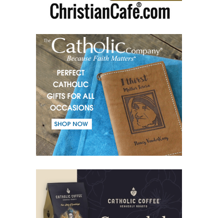
(51) Батьки та Діти.
(52) Від однієї Крові.
(53) Слово.
(54) Діалог і монолог.
(55) Воїн Світла.
(56) Одкровення в Буття.
(57) Душа в Дусі Святому.
(58) Віра у справах.
(59) Ближньому - любов, а злу - бій.
(60) Покликаний і Обраний.
(61) Добро Трійці.
(62) Найважливіше в ім’я Трійці.
(63) Страх.
(64) Слово і Добро.