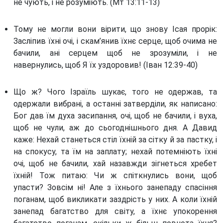
не чують, і не розуміють. (Мт 13:11-13)
Тому не могли вони вірити, що знову Ісая прорік:
Засліпив їхні очі, і скам’янив їхнє серце, щоб очима не
бачили, ані серцем щоб не зрозуміли, і не
навернулись, щоб Я їх уздоровив! (Іван 12:39-40)
Що ж? Чого Ізраїль шукає, того не одержав, та
одержали вибрані, а останні затверділи, як написано:
Бог дав їм духа засипання, очі, щоб не бачили, і вуха,
щоб не чули, аж до сьогоднішнього дня. А Давид
каже: Нехай станеться стіл їхній за сітку й за пастку, і
на спокусу, та їм на заплату; нехай потемніють їхні
очі, щоб не бачили, хай назавжди зігнеться хребет
їхній! Тож питаю: Чи ж спіткнулись вони, щоб
упасти? Зовсім ні! Але з їхнього занепаду спасіння
поганам, щоб викликати заздрість у них. А коли їхній
занепад багатство для світу, а їхнє упокорення