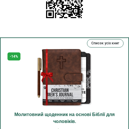
(11) Радуйся в серці своєму.
(12) Твоя істина.
(13) Покаяння і свобода.
(14) Вічне життя.
Список усіх книг
(15) Добрі справи і гріхи.
(16) Багаті, талановиті й праведні.
Молитовний щоденник для жінок та чоловіків, без
(17) Гроші та людина.
дат, на 3 місяці.
(18) Господь рабом нам прибував.
$28.99
(19) Добро і зло.
(20) Хрест.
(21) Отець і Мати.
(22) Обійми любові.
(23) Спасіння щирим.