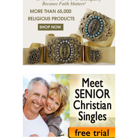
(38) Сльози благодаті.
(39) Пустеля тіл.
(40) Праведник співчуває.
(41) Місія в любові.
(42) Раби і друзі.
(43) Гріх та очищення.
(44) Сльози в темряві - Cвітло в душі.
(45) Життя в стражданнях.
(46) Християнський шлях.
(47) Земля і ворог.
(48) Сліпота і Просвітництво.
(49) Світло і Заборона.
(50) Заповіти.