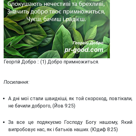
Георгій Добро :: (1) Добро примножиться.
Посилання:
А дні мої стали швидкіші, як той скороход, повтікали,
не бачили доброго, (Йов 9:25)
За все це подякуємо Господу Богу нашому, Який
випробовує нас, як і батьків наших. (Юдиф 8:25)