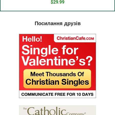
(24) Шлях до Бога.
(25) Їжа і благодать.
(26) Суд.
Посилання друзів
(27) Тримати життя в любові.
(28) Правда в любові.
(29) Рай у Бога.
(30) Піст.
(31) Судді та народ.
(32) Світло і темрява.
(33) Ісусова молитва в утробі.
(34) Океан і болото.
(35) Страх - мудрість.
(36) Релігія і Вчення.
(37) Праведник бачить і чує.