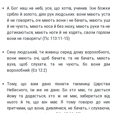
А Бог наш на небі, усе, що хотів, учинив. Їхні божки
срібло й золото, діло рук людських: вони мають уста
й не говорять, очі мають вони і не бачать, мають уші
й не чують, мають носа й без нюху, мають руки та не
дотикаються, мають ноги й не ходять, своїм горлом
вони не говорять! (Пс 113:11-15)
Сину людський, ти живеш серед дому ворохобного,
вони мають очі, щоб бачити, та не бачать, мають
вуха, щоб слухати, та не чують, бо вони дім
ворохобний. (Єз 12:2)
Тому, що вам дано пізнати таємниці Царства
Небесного, їм же не дано. Бо хто має, то дасться
йому та додасться, хто ж не має, забереться від
нього й те, що він має. Я тому говорю до них
притчами, що вони, дивлячися, не бачать, і слухаючи,