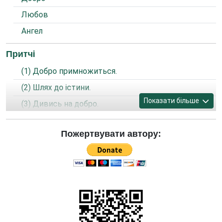
Любов
Ангел
Притчі
(1) Добро примножиться.
(2) Шлях до істини.
Показати більше
(3) Дивись на добро.
(4) Молитва ув’язненого.
Пожертвувати автору:
(5) Світ єдиний і Бог один.
(6) Бути християнином.
(7) Призри, Прости і Збережи.
(8) Чистота і простір.
(9) Старі та нові гріхи.
(10) Серце в Господі.