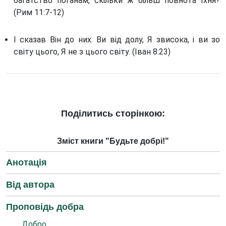
багатство поганам, скільки ж більш повнота їхня?
(Рим 11:7-12)
І сказав Він до них: Ви від долу, Я звисока, і ви зо
світу цього, Я не з цього світу. (Іван 8:23)
Поділитись сторінкою:
Зміст книги "Будьте добрі!"
Анотація
Від автора
Проповідь добра
Добро