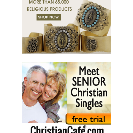
(39) Пустеля тіл.
(40) Праведник співчуває.
(41) Місія в любові.
(42) Раби і друзі.
(43) Гріх та очищення.
(44) Сльози в темряві - Cвітло в душі.
(45) Життя в стражданнях.
(46) Християнський шлях.
(47) Земля і ворог.
(48) Сліпота і Просвітництво.
(49) Світло і Заборона.
(50) Заповіти.
(51) Батьки та Діти.