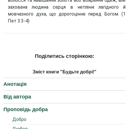
волосся та навішання золота або вбирання одеж, але
захована людина серця в нетлінні лагідного й
мовчазного духа, що дорогоцінне перед Богом. (1
Пет 3:3-4)
Поділитись сторінкою:
Зміст книги "Будьте добрі!"
Анотація
Від автора
Проповідь добра
Добро
Любов