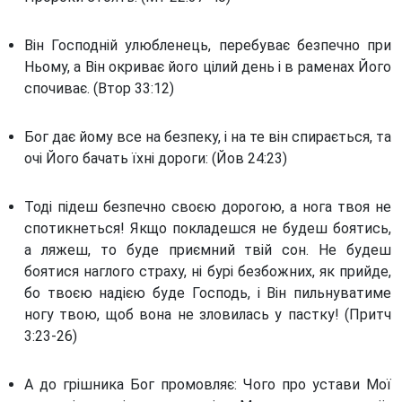
Він Господній улюбленець, перебуває безпечно при
Ньому, а Він окриває його цілий день і в раменах Його
спочиває. (Втор 33:12)
Бог дає йому все на безпеку, і на те він спирається, та
очі Його бачать їхні дороги: (Йов 24:23)
Тоді підеш безпечно своєю дорогою, а нога твоя не
спотикнеться! Якщо покладешся не будеш боятись,
а ляжеш, то буде приємний твій сон. Не будеш
боятися наглого страху, ні бурі безбожних, як прийде,
бо твоєю надією буде Господь, і Він пильнуватиме
ногу твою, щоб вона не зловилась у пастку! (Притч
3:23-26)
А до грішника Бог промовляє: Чого про устави Мої