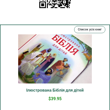
(12) Твоя істина.
(13) Покаяння і свобода.
(14) Вічне життя.
Список усіх книг
(15) Добрі справи і гріхи.
(16) Багаті, талановиті й праведні.
(17) Гроші та людина.
(18) Господь рабом нам прибував.
(19) Добро і зло.
(20) Хрест.
(21) Отець і Мати.
(22) Обійми любові.
Ілюстрована Біблія для дітей
(23) Спасіння щирим.
$39.95
(24) Шлях до Бога.