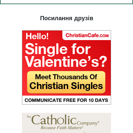
(25) Їжа і благодать.
(26) Суд.
Посилання друзів
(27) Тримати життя в любові.
(28) Правда в любові.
(29) Рай у Бога.
(30) Піст.
(31) Судді та народ.
(32) Світло і темрява.
(33) Ісусова молитва в утробі.
(34) Океан і болото.
(35) Страх - мудрість.
(36) Релігія і Вчення.
(37) Праведник бачить і чує.
(38) Сльози благодаті.