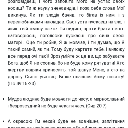
розповідаєш, і чого заповіта Мого на устах своїх
носиш? Ти ж науку зненавидів, і поза себе слова Мої
викинув. Як ти злодія бачив, то бігав із ним, і з
перелюбниками накладав. Свої уста пускаєш на зло, і
язик твій оману плете. Ти сидиш, проти брата свого
наговорюєш, поголоски пускаєш про сина своєї
матері… Оце ти робив, Я ж мовчав, і ти думав, що Я
такий самий, як ти. Тому буду картати тебе, і виложу
все перед очі твої! Зрозумійте ж це ви, що забуваєте
Бога, щоб Я не схопив, бо не буде кому рятувати! Хто
жертву подяки приносить, той шанує Мене; а хто на
дорогу Свою уважає, Боже спасіння йому покажу!
(Пс 49:16-23)
Мудра людина буде мовчати до часу; а марнославний
і безрозсудний не буде чекати часу. (Сир 20:7)
А окрасою їм нехай буде не зовнішнє, заплітання