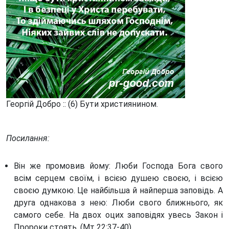
Георгій Добро :: (6) Бути християнином.
Посилання:
Він же промовив йому: Люби Господа Бога свого
всім серцем своїм, і всією душею своєю, і всією
своєю думкою. Це найбільша й найперша заповідь. А
друга однакова з нею: Люби свого ближнього, як
самого себе. На двох оцих заповідях увесь Закон і
Пророки стоять. (Мт 22:37-40)