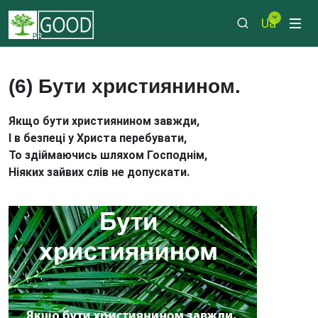
Ua
(6) Бути християнином.
Якщо бути християнином завжди,
І в безпеці у Христа перебувати,
То здіймаючись шляхом Господнім,
Ніяких зайвих слів не допускати.