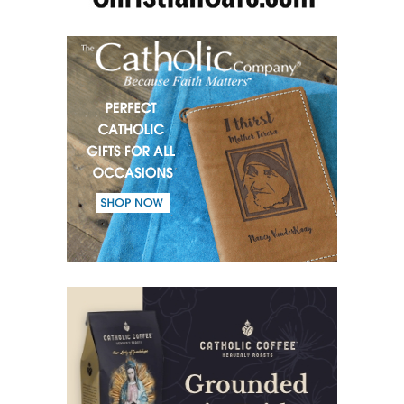
(52) Від однієї Крові.
(53) Слово.
(54) Діалог і монолог.
(55) Воїн Світла.
(56) Одкровення в Буття.
(57) Душа в Дусі Святому.
(58) Віра у справах.
(59) Ближньому - любов, а злу - бій.
(60) Покликаний і Обраний.
(61) Добро Трійці.
(62) Найважливіше в ім’я Трійці.
(63) Страх.
(64) Слово і Добро.
(65) Злий і Добрий.