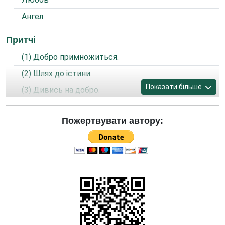
Ангел
Притчі
(1) Добро примножиться.
(2) Шлях до істини.
Показати більше
(3) Дивись на добро.
(4) Молитва ув’язненого.
Пожертвувати автору:
(5) Світ єдиний і Бог один.
(6) Бути християнином.
(7) Призри, Прости і Збережи.
(8) Чистота і простір.
(9) Старі та нові гріхи.
(10) Серце в Господі.
(11) Радуйся в серці своєму.