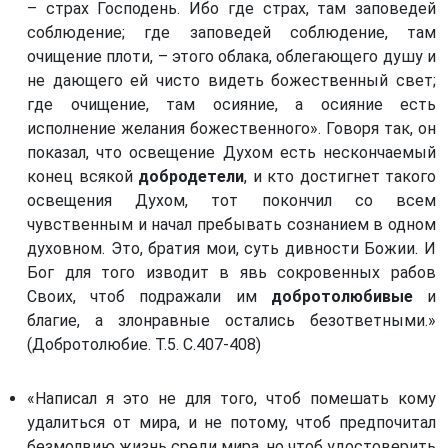
– страх Господень. Ибо где страх, там заповедей
соблюдение; где заповедей соблюдение, там
очищение плоти, – этого облака, облегающего душу и
не дающего ей чисто видеть божественный свет;
где очищение, там осияние, а осияние есть
исполнение желания божественного». Говоря так, он
показал, что освещение Духом есть нескончаемый
конец всякой
добродетели
, и кто достигнет такого
освещения Духом, тот покончил со всем
чувственным и начал пребывать сознанием в одном
духовном. Это, братия мои, суть дивности Божии. И
Бог для того изводит в явь сокровенных рабов
Своих, чтоб подражали им
добротолюбивые
и
благие, а злонравные остались безответными.»
(Добротолюбие. Т.5. С.407-408)
«Написал я это не для того, чтоб помешать кому
удалиться от мира, и не потому, чтоб предпочитал
безмолвию жизнь среди мира, но чтоб удостоверить