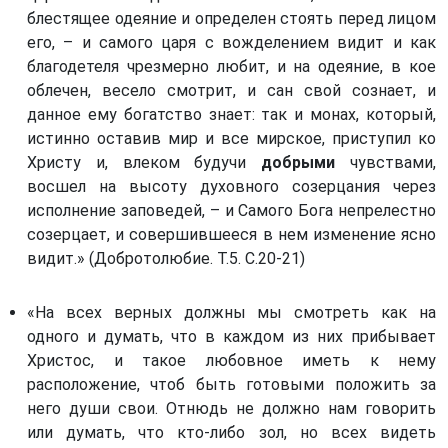
блестящее одеяние и определен стоять перед лицом
его, – и самого царя с вожделением видит и как
благодетеля чрезмерно любит, и на одеяние, в кое
облечен, весело смотрит, и сан свой сознает, и
данное ему богатство знает: так и монах, который,
истинно оставив мир и все мирское, приступил ко
Христу и, влеком будучи
добрыми
чувствами,
восшел на высоту духовного созерцания через
исполнение заповедей, – и Самого Бога непрелестно
созерцает, и совершившееся в нем изменение ясно
видит.» (Добротолюбие. Т.5. С.20-21)
«На всех верных должны мы смотреть как на
одного и думать, что в каждом из них прибывает
Христос, и такое любовное иметь к нему
расположение, чтоб быть готовыми положить за
него души свои. Отнюдь не должно нам говорить
или думать, что кто-либо зол, но всех видеть