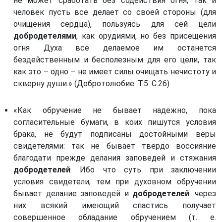
не может сработать без содействия огня, так и
человек пусть все делает со своей стороны (для
очищения сердца), пользуясь для сей цели
добродетелями
, как орудиями, но без присещения
огня Духа все делаемое им останется
бездейственным и бесполезным для его цели, так
как это – одно – не имеет силы очищать нечистоту и
скверну души.» (Добротолюбие. Т.5. С.26)
«Как обручение не бывает надежно, пока
согласительные бумаги, в коих пишутся условия
брака, не будут подписаны достойными веры
свидетелями: так не бывает твердо воссияние
благодати прежде делания заповедей и стяжания
добродетелей
. Ибо что суть при заключении
условия свидетели, тем при духовном обручении
бывает делание заповедей и
добродетелей
: через
них всякий имеющий спастись получает
совершенное обладание обручением (т. е.