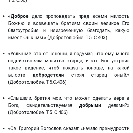
Т.5. С.50)
«
Доброе
дело проповедать пред всеми милость
Божию и возвещать братиям своим великое Его
благоутробие и неизреченную благодать, какую
имеет Он к нам.» (Добротолюбие. Т.5. С.403)
«Услышав это от юноши, я подумал, что ему много
содействовала молитва старца, и что Бог устроил
такое видение, чтоб показать юноше, на какой
высоте
добродетели
стоял старец оный.»
(Добротолюбие. Т.5.С.406)
«Слышали, братия мои, что может сделать вера в
Бога, свидетельствуемая
добрыми
делами?»
(Добротолюбие. Т.5. С.406)
«Св. Григорий Богослов сказал: «начало премудрости