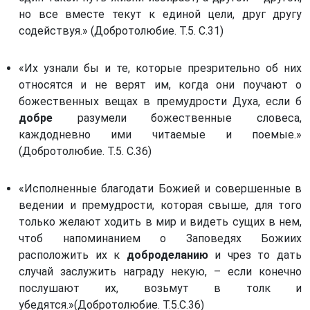
но все вместе текут к единой цели, друг другу
содействуя.» (Добротолюбие. Т.5. С.31)
«Их узнали бы и те, которые презрительно об них
относятся и не верят им, когда они поучают о
божественных вещах в премудрости Духа, если б
добре
разумели божественные словеса,
каждодневно ими читаемые и поемые.»
(Добротолюбие. Т.5. С.36)
«Исполненные благодати Божией и совершенные в
ведении и премудрости, которая свыше, для того
только желают ходить в мир и видеть сущих в нем,
чтоб напоминанием о Заповедях Божиих
расположить их к
доброделанию
и чрез то дать
случай заслужить награду некую, – если конечно
послушают их, возьмут в толк и
убедятся.»(Добротолюбие. Т.5.С.36)