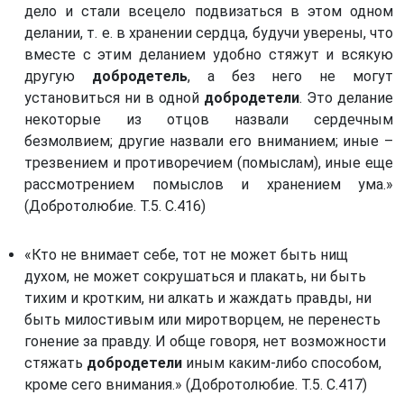
дело и стали всецело подвизаться в этом одном
делании, т. е. в хранении сердца, будучи уверены, что
вместе с этим деланием удобно стяжут и всякую
другую
добродетель
, а без него не могут
установиться ни в одной
добродетели
. Это делание
некоторые из отцов назвали сердечным
безмолвием; другие назвали его вниманием; иные –
трезвением и противоречием (помыслам), иные еще
рассмотрением помыслов и хранением ума.»
(Добротолюбие. Т.5. С.416)
«Кто не внимает себе, тот не может быть нищ
духом, не может сокрушаться и плакать, ни быть
тихим и кротким, ни алкать и жаждать правды, ни
быть милостивым или миротворцем, не перенесть
гонение за правду. И обще говоря, нет возможности
стяжать
добродетели
иным каким-либо способом,
кроме сего внимания.» (Добротолюбие. Т.5. С.417)