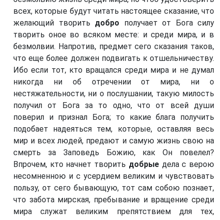
всех, которые будут читать настоящее сказание, что
желающий творить
добро
получает от Бога силу
творить оное во всяком месте: и среди мира, и в
безмолвии. Напротив, предмет сего сказания таков,
что еще более должен подвигать к отшельничеству.
Ибо если тот, кто вращался среди мира и не думал
никогда ни об отречении от мира, ни о
нестяжательности, ни о послушании, такую милость
получил от Бога за то одно, что от всей души
поверил и признал Бога; то какие блага получить
подобает надеяться тем, которые, оставляя весь
мир и всех людей, предают и самую жизнь свою на
смерть за Заповедь Божию, как Он повелел?
Впрочем, кто начнет творить
добрые
дела с верою
несомненною и с усердием великим и чувствовать
пользу, от сего бывающую, тот сам собою познает,
что забота мирская, пребывание и вращение среди
мира служат великим препятствием для тех,