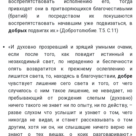
воспрепятствовать исполнению его, тогда
Книга пророка Амоса. (Ам)
Святой преподобный Феодор Студит (часть 2)
привходят они в притворяющихся благочестивыми
Книга пророка Михея. (Мих)
(братий) и посредством их покушаются
Святой преподобный Феодор Студит (часть 3)
Книга пророка Софонии. (Соф)
воспрепятствовать начавшим уже подвизаться, в
Святой Симеон, новый Богослов
добрых
подвигах их.» (Добротолюбие. Т.5. С.11)
Книга пророка Захарии. (Зах)
Симеон, старец благоговейный
Первая книга Маккавейская. (1 Мак) *
«И духовно прозревший и зрящий умными очами,
Преподобный Никита Стифат
Вторая книга Маккавейская. (2 Мак) *
если после того, как повидит истинный и
Феолипт, митрополит Филадельфийский
незаходимый свет, по нерадению и беспечности
Третья книга Маккавейская. (3 Мак) *
Святой Григорий Синаит
опять возвратится к прежнему ослеплению и
Третья книга Ездры. (3 Езд) *
лишится света, то, находясь в благочувствии,
добре
Никифор уединенник
От Матфея святое благовествование. (Мф)
чувствует лишение сего света и того, от чего
Святой Григорий Палама, архиепископ Солунский
случилось с ним такое лишение, не неведает, но
От Марка святое благовествование. (Мк)
Иноков Каллиста и Игнатия Ксанфопулов
пребывающий от рождения слепым (духовно)
От Луки святое благовествование. (Лк)
ничего такого не знает ни по опыту, ни по действу, –
Господин Каллист Тиликуд
разве слухом что услышит и узнает о том, чего
От Иоанна святое благовествование. (Ин)
Блаженнейший Симеон, архиепископ Солунский
никогда не видал, и станет рассказывать о том
Деяния святых апостолов. (Деян)
другим, хотя ни он, ни слышащие ничего верно не
Преподобный Серафим, старец Саровский
Послание Иакова. (Иак)
знают о тех вещах, о коих разговаривают.»