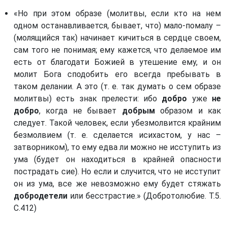
«Но при этом образе (молитвы, если кто на нем
одном останавливается, бывает, что) мало-помалу –
(молящийся так) начинает кичиться в сердце своем,
сам того не понимая; ему кажется, что делаемое им
есть от благодати Божией в утешение ему, и он
молит Бога сподобить его всегда пребывать в
таком делании. А это (т. е. так думать о сем образе
молитвы) есть знак прелести: ибо
добро
уже
не
добро
, когда не бывает
добрым
образом и как
следует. Такой человек, если убезмолвится крайним
безмолвием (т. е. сделается исихастом, у нас –
затворником), то ему едва ли можно не исступить из
ума (будет он находиться в крайней опасности
пострадать сие). Но если и случится, что не исступит
он из ума, все же невозможно ему будет стяжать
добродетели
или бесстрастие.» (Добротолюбие. Т.5.
С.412)