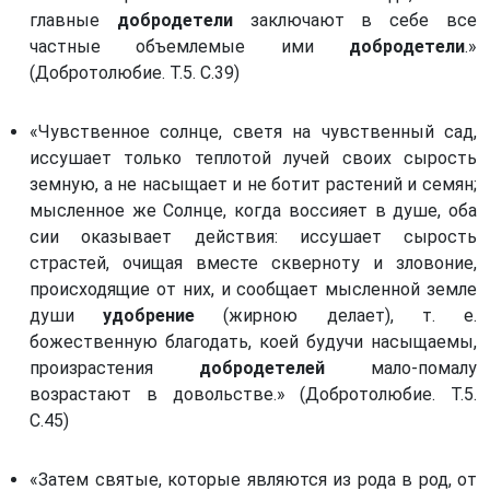
главные
добродетели
заключают в себе все
частные объемлемые ими
добродетели
.»
(Добротолюбие. Т.5. С.39)
«Чувственное солнце, светя на чувственный сад,
иссушает только теплотой лучей своих сырость
земную, а не насыщает и не ботит растений и семян;
мысленное же Солнце, когда воссияет в душе, оба
сии оказывает действия: иссушает сырость
страстей, очищая вместе скверноту и зловоние,
происходящие от них, и сообщает мысленной земле
души
удобрение
(жирною делает), т. е.
божественную благодать, коей будучи насыщаемы,
произрастения
добродетелей
мало-помалу
возрастают в довольстве.» (Добротолюбие. Т.5.
С.45)
«Затем святые, которые являются из рода в род, от