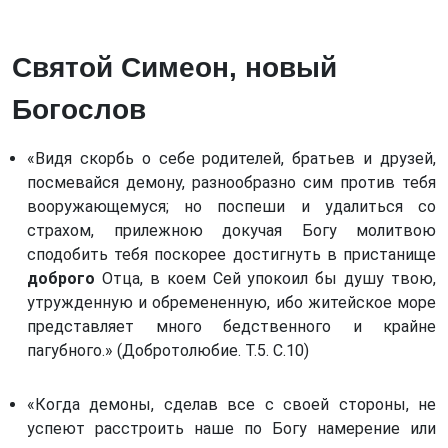
Книга Иудифи. (Иудифь) *
Преподобный Авва Дорофей
Книга Есфири. (Есф)
Святой Исаак Сирианин
Святой Симеон, новый
Книга Иова. (Иов)
Блаженный Диадох, епископ Фотики
Богослов
Псалтирь. (Пс)
Преподобный Отец наш Иоанн Карпафский
Книга притчей Соломоновых. (Притч)
Блаженный Авва Зосима (Палестинский)
«Видя скорбь о себе родителей, братьев и друзей,
Книга Екклесиаста, или Проповедника. (Еккл)
Святой Максим исповедник
посмевайся демону, разнообразно сим против тебя
Книга Премудрости Соломона. (Прем) *
вооружающемуся; но поспеши и удалиться со
Блаженный Авва Фалассий
страхом, прилежною докучая Богу молитвою
Книга Премудрости Иисуса, сына Сирахова.
Святой Феодор, епископ Едесский
сподобить тебя поскорее достигнуть в пристанище
(Сир) *
Преподобный Феодор
доброго
Отца, в коем Сей упокоил бы душу твою,
Книга Пророка Исаии. (Ис)
утружденную и обремененную, ибо житейское море
Преподобный отец св. Авва Филимон
Книга Пророка Иеремии. (Иер)
представляет много бедственного и крайне
Преподобный отец Феогност
пагубного.» (Добротолюбие. Т.5. С.10)
Послание Иеремии. (Посл Иер) *
Преподобный Филофей Синайский
Книга пророка Иезекииля. (Иез)
«Когда демоны, сделав все с своей стороны, не
Илия пресвитер и Екдик
Книга пророка Осии. (Ос)
успеют расстроить наше по Богу намерение или
Святой преподобный Феодор Студит (часть 1)