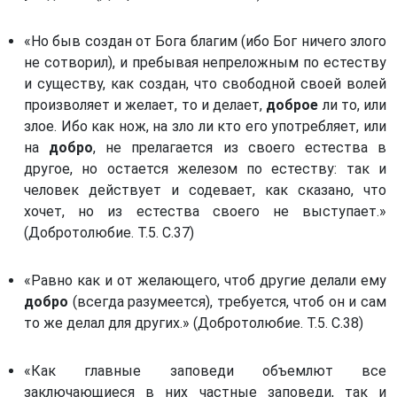
«Но быв создан от Бога благим (ибо Бог ничего злого
не сотворил), и пребывая непреложным по естеству
и существу, как создан, что свободной своей волей
произволяет и желает, то и делает,
доброе
ли то, или
злое. Ибо как нож, на зло ли кто его употребляет, или
на
добро
, не прелагается из своего естества в
другое, но остается железом по естеству: так и
человек действует и содевает, как сказано, что
хочет, но из естества своего не выступает.»
(Добротолюбие. Т.5. С.37)
«Равно как и от желающего, чтоб другие делали ему
добро
(всегда разумеется), требуется, чтоб он и сам
то же делал для других.» (Добротолюбие. Т.5. С.38)
«Как главные заповеди объемлют все
заключающиеся в них частные заповеди, так и