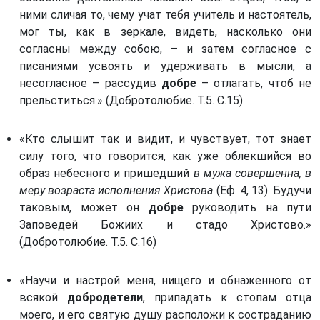
Послание к Титу. (Тит)
ними сличая то, чему учат тебя учитель и настоятель,
Послание к Филимону. (Флм)
мог ты, как в зеркале, видеть, насколько они
согласны между собою, – и затем согласное с
Послание к Евреям. (Евр)
писаниями усвоять и удерживать в мысли, а
несогласное – рассудив
добре
– отлагать, чтоб не
прельститься.» (Добротолюбие. Т.5. С.15)
«Кто слышит так и видит, и чувствует, тот знает
силу того, что говорится, как уже облекшийся во
образ небесного и пришедший
в мужа совершенна, в
меру возраста исполнения Христова
(Еф. 4, 13). Будучи
таковым, может он
добре
руководить на пути
Заповедей Божиих и стадо Христово.»
(Добротолюбие. Т.5. С.16)
«Научи и настрой меня, нищего и обнаженного от
всякой
добродетели
, припадать к стопам отца
моего, и его святую душу расположи к состраданию