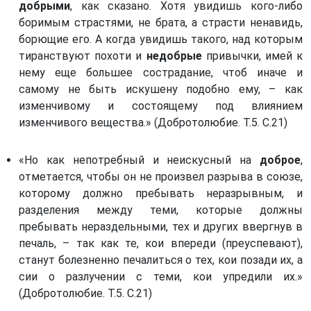
добрыми
, как сказано. Хотя увидишь кого-либо
боримым страстями, не брата, а страсти ненавидь,
борющие его. А когда увидишь такого, над которым
тиранствуют похоти и
недобрые
привычки, имей к
нему еще большее сострадание, чтоб иначе и
самому не быть искушену подобно ему, – как
изменчивому и состоящему под влиянием
изменчивого вещества.» (Добротолюбие. Т.5. С.21)
«Но как непотребный и неискусный на
доброе
,
отметается, чтобы он не произвел разрыва в союзе,
которому должно пребывать неразрывным, и
разделения между теми, которые должны
пребывать нераздельными, тех и других ввергнув в
печаль, – так как те, кои впереди (преуспевают),
станут болезненно печалиться о тех, кои позади их, а
сии о разлучении с теми, кои упредили их.»
(Добротолюбие. Т.5. С.21)