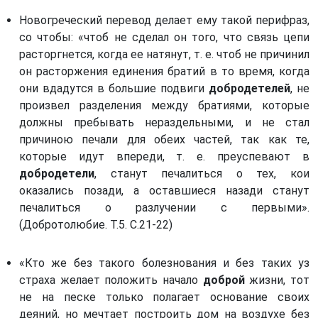
Новогреческий перевод делает ему такой перифраз,
со чтобы: «чтоб не сделал он того, что связь цепи
расторгнется, когда ее натянут, т. е. чтоб не причинил
он расторжения единения братий в то время, когда
они вдадутся в большие подвиги
добродетелей
, не
произвел разделения между братиями, которые
должны пребывать нераздельными, и не стал
причиною печали для обеих частей, так как те,
которые идут впереди, т. е. преуспевают в
добродетели
, станут печалиться о тех, кои
оказались позади, а оставшиеся назади станут
печалиться о разлучении с первыми».
(Добротолюбие. Т.5. С.21-22)
«Кто же без такого болезнования и без таких уз
страха желает положить начало
доброй
жизни, тот
не на песке только полагает основание своих
деяний, но мечтает построить дом на воздухе без