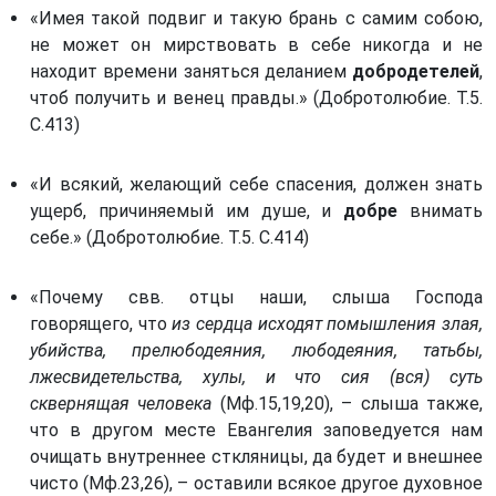
«Имея такой подвиг и такую брань с самим собою,
не может он мирствовать в себе никогда и не
находит времени заняться деланием
добродетелей
,
чтоб получить и венец правды.» (Добротолюбие. Т.5.
С.413)
«И всякий, желающий себе спасения, должен знать
ущерб, причиняемый им душе, и
добре
внимать
себе.» (Добротолюбие. Т.5. С.414)
«Почему свв. отцы наши, слыша Господа
говорящего, что
из сердца исходят помышления злая,
убийства, прелюбодеяния, любодеяния, татьбы,
лжесвидетельства, хулы, и что сия (вся) суть
сквернящая человека
(Мф.15,19,20), – слыша также,
что в другом месте Евангелия заповедуется нам
очищать внутреннее сткляницы, да будет и внешнее
чисто (Мф.23,26), – оставили всякое другое духовное