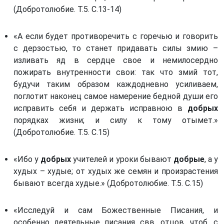
Собрано из святых отцов
(Добротолюбие. Т.5. С.13-14)
Первое послание Петра. (1 Пет)
Второе послание Петра. (2 Пет)
«А если будет противоречить с горечью и говорить
Третье послание Иоанна Богослова. (3 Ин)
с дерзостью, то станет придавать силы змию –
изливать яд в сердце свое и немилосердно
Послание к Римлянам. (Рим)
пожирать внутренности свои: так что змий тот,
Первое послание к Коринфянам. (1 Кор)
будучи таким образом каждодневно усиливаем,
Второе послание к Коринфянам. (2 Кор)
поглотит наконец самое намерение бедной души его
исправить себя и держать исправною в
добрых
Послание к Галатам. (Гал)
порядках жизни; и силу к тому отымет.»
Послание к Ефесянам. (Еф)
(Добротолюбие. Т.5. С.15)
Послание к Филиппийцам. (Флп)
«Ибо у
добрых
учителей и уроки бывают
добрые
, а у
Первое послание к Фессалоникийцам. (1 Фес)
худых – худые; от худых же семян и произрастения
Второе послание к Фессалоникийцам. (2 Фес)
бывают всегда худые.» (Добротолюбие. Т.5. С.15)
Первое послание к Тимофею. (1 Тим)
Второе послание к Тимофею. (2 Тим)
«Исследуй и сам Божественные Писания, и
особенно деятельные писания свв. отцов, чтоб, с