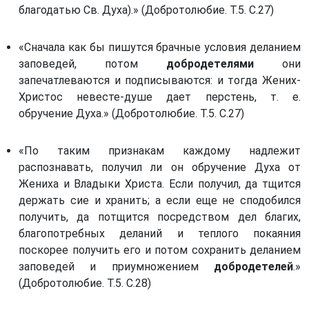
благодатью Св. Духа).» (Добротолюбие. Т.5. С.27)
«Сначала как бы пишутся брачные условия деланием
заповедей, потом
добродетелями
они
запечатлеваются и подписываются: и тогда Жених-
Христос невесте-душе дает перстень, т. е.
обручение Духа.» (Добротолюбие. Т.5. С.27)
«По таким признакам каждому надлежит
распознавать, получил ли он обручение Духа от
Жениха и Владыки Христа. Если получил, да тщится
держать сие и хранить; а если еще не сподобился
получить, да потщится посредством дел благих,
благопотребных деланий и теплого покаяния
поскорее получить его и потом сохранить деланием
заповедей и приумножением
добродетелей
.»
(Добротолюбие. Т.5. С.28)