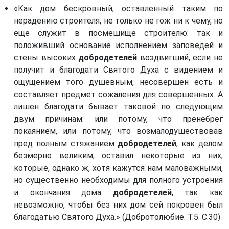
«Как дом бескровный, оставленный таким по
нерадению строителя, не только не гож ни к чему, но
еще служит в посмешище строителю: так и
положивший основание исполнением заповедей и
стены высоких
добродетелей
воздвигший, если не
получит и благодати Святого Духа с видением и
ощущением того душевным, несовершен есть и
составляет предмет сожаления для совершенных. А
лишен благодати бывает таковой по следующим
двум причинам: или потому, что пренебрег
покаянием, или потому, что возмалодушествовав
пред полным стяжанием
добродетелей
, как делом
безмерно великим, оставил некоторые из них,
которые, однако ж, хотя кажутся нам маловажными,
но существенно необходимы для полного устроения
и окончания дома
добродетелей
, так как
невозможно, чтобы без них дом сей покровен был
благодатью Святого Духа.» (Добротолюбие. Т.5. С.30)