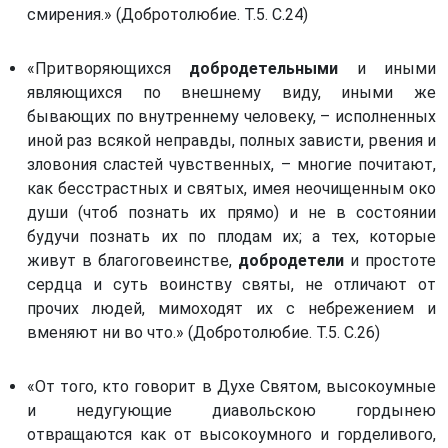
смирения.» (Добротолюбие. Т.5. С.24)
«Притворяющихся
добродетельными
и иными
являющихся по внешнему виду, иными же
бывающих по внутреннему человеку, – исполненных
иной раз всякой неправды, полных зависти, рвения и
зловония сластей чувственных, – многие почитают,
как бесстрастных и святых, имея неочищенным око
души (чтоб познать их прямо) и не в состоянии
будучи познать их по плодам их; а тех, которые
живут в благоговеинстве,
добродетели
и простоте
сердца и суть воинству святы, не отличают от
прочих людей, мимоходят их с небрежением и
вменяют ни во что.» (Добротолюбие. Т.5. С.26)
«От того, кто говорит в Духе Святом, высокоумные
и недугующие диавольскою гордынею
отвращаются как от высокоумного и горделивого,