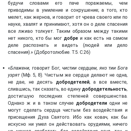
будучи словами его паче поражаемы, чем
приводимы в умиление и сокрушение; а того, кто
мелет, как жернов, и говорит от чрева своего или по
науке, хвалят и принимают, хотя он о деле спасения
все лживо толкует. Таким образом между такими
нет никого, кто бы мог
добре
и как есть на самом
деле распознать и видеть (людей или дело
спасения).» (Добротолюбие. Т.5. С.26)
«
Блажени,
говорит Бог,
чистии сердцем, яко тии Бога
узрят
(Мф. 5, 8). Чистым же сердце делают не одна,
не две, не десять
добродетелей
, а все вместе,
слившись, так сказать, во едину
добродетельность
,
достигшую последних степеней совершенства.
Однако ж и в таком случае
добродетели
одни не
могут сделать сердца чистым без воздействия и
присещения Духа Святого. Ибо как ковач, как бы
искусно ни умел он действовать орудиями, ничего