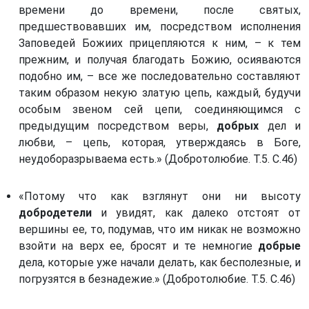
времени до времени, после святых,
предшествовавших им, посредством исполнения
Заповедей Божиих прицепляются к ним, – к тем
прежним, и получая благодать Божию, осияваются
подобно им, – все же последовательно составляют
таким образом некую златую цепь, каждый, будучи
особым звеном сей цепи, соединяющимся с
предыдущим посредством веры,
добрых
дел и
любви, – цепь, которая, утверждаясь в Боге,
неудоборазрываема есть.» (Добротолюбие. Т.5. С.46)
«Потому что как взглянут они ни высоту
добродетели
и увидят, как далеко отстоят от
вершины ее, то, подумав, что им никак не возможно
взойти на верх ее, бросят и те немногие
добрые
дела, которые уже начали делать, как бесполезные, и
погрузятся в безнадежие.» (Добротолюбие. Т.5. С.46)