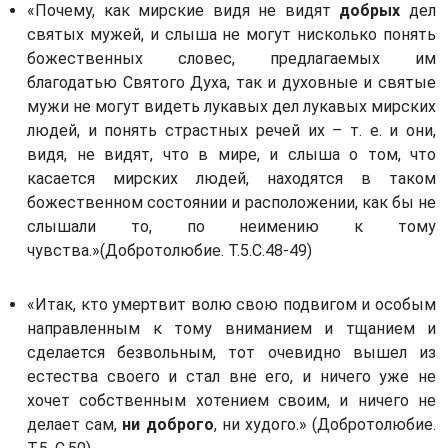
«Почему, как мирские видя не видят
добрых
дел
святых мужей, и слыша не могут нисколько понять
божественных словес, предлагаемых им
благодатью Святого Духа, так и духовные и святые
мужи не могут видеть лукавых дел лукавых мирских
людей, и понять страстных речей их – т. е. и они,
видя, не видят, что в мире, и слыша о том, что
касается мирских людей, находятся в таком
божественном состоянии и расположении, как бы не
слышали то, по неимению к тому
чувства.»(Добротолюбие. Т.5.С.48-49)
«Итак, кто умертвит волю свою подвигом и особым
направленным к тому вниманием и тщанием и
сделается безвольным, тот очевидно вышел из
естества своего и стал вне его, и ничего уже не
хочет собственным хотением своим, и ничего не
делает сам,
ни
доброго
, ни худого.» (Добротолюбие.