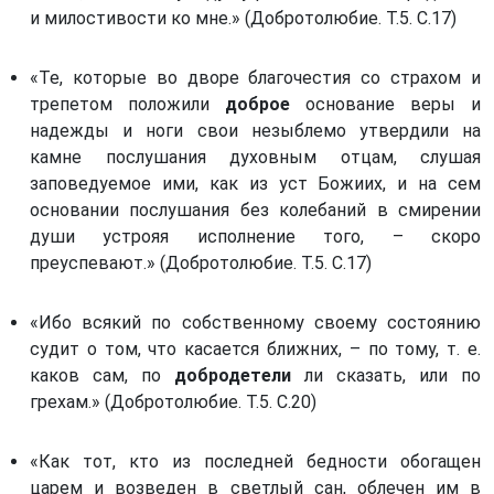
и милостивости ко мне.» (Добротолюбие. Т.5. С.17)
«Те, которые во дворе благочестия со страхом и
трепетом положили
доброе
основание веры и
надежды и ноги свои незыблемо утвердили на
камне послушания духовным отцам, слушая
заповедуемое ими, как из уст Божиих, и на сем
основании послушания без колебаний в смирении
души устрояя исполнение того, – скоро
преуспевают.» (Добротолюбие. Т.5. С.17)
«Ибо всякий по собственному своему состоянию
судит о том, что касается ближних, – по тому, т. е.
каков сам, по
добродетели
ли сказать, или по
грехам.» (Добротолюбие. Т.5. С.20)
«Как тот, кто из последней бедности обогащен
царем и возведен в светлый сан, облечен им в