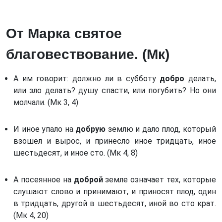
Книга Иудифи. (Иудифь) *
Преподобный Авва Дорофей
Книга Есфири. (Есф)
Святой Исаак Сирианин
От Марка святое
Книга Иова. (Иов)
Блаженный Диадох, епископ Фотики
благовествование. (Мк)
Псалтирь. (Пс)
Преподобный Отец наш Иоанн Карпафский
Книга притчей Соломоновых. (Притч)
Блаженный Авва Зосима (Палестинский)
А им говорит: должно ли в субботу
добро
делать,
Книга Екклесиаста, или Проповедника. (Еккл)
Святой Максим исповедник
или зло делать? душу спасти, или погубить? Но они
Книга Премудрости Соломона. (Прем) *
молчали. (Мк 3, 4)
Блаженный Авва Фалассий
Книга Премудрости Иисуса, сына Сирахова.
Святой Феодор, епископ Едесский
(Сир) *
И иное упало на
добрую
землю и дало плод, который
Преподобный Феодор
взошел и вырос, и принесло иное тридцать, иное
Книга Пророка Исаии. (Ис)
Преподобный отец св. Авва Филимон
шестьдесят, и иное сто. (Мк 4, 8)
Книга Пророка Иеремии. (Иер)
Преподобный отец Феогност
Послание Иеремии. (Посл Иер) *
А посеянное на
доброй
земле означает тех, которые
Преподобный Филофей Синайский
слушают слово и принимают, и приносят плод, один
Книга пророка Иезекииля. (Иез)
Илия пресвитер и Екдик
в тридцать, другой в шестьдесят, иной во сто крат.
Книга пророка Осии. (Ос)
(Мк 4, 20)
Святой преподобный Феодор Студит (часть 1)