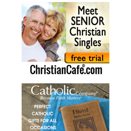
Послание к Титу. (Тит)
Послание к Филимону. (Флм)
Послание к Евреям. (Евр)