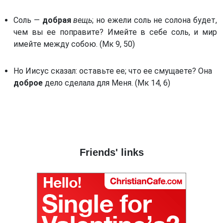
Книга пророка Амоса. (Ам)
Святой преподобный Феодор Студит (часть 2)
Соль —
добрая
вещь
; но ежели соль не солона будет,
Книга пророка Михея. (Мих)
Святой преподобный Феодор Студит (часть 3)
чем вы ее поправите? Имейте в себе соль, и мир
Книга пророка Софонии. (Соф)
имейте между собою. (Мк 9, 50)
Святой Симеон, новый Богослов
Книга пророка Захарии. (Зах)
Симеон, старец благоговейный
Первая книга Маккавейская. (1 Мак) *
Но Иисус сказал: оставьте ее; что ее смущаете? Она
Преподобный Никита Стифат
доброе
дело сделала для Меня. (Мк 14, 6)
Вторая книга Маккавейская. (2 Мак) *
Феолипт, митрополит Филадельфийский
Третья книга Маккавейская. (3 Мак) *
Святой Григорий Синаит
Третья книга Ездры. (3 Езд) *
Никифор уединенник
От Матфея святое благовествование. (Мф)
Святой Григорий Палама, архиепископ Солунский
Friends' links
От Марка святое благовествование. (Мк)
Иноков Каллиста и Игнатия Ксанфопулов
От Луки святое благовествование. (Лк)
Господин Каллист Тиликуд
От Иоанна святое благовествование. (Ин)
Блаженнейший Симеон, архиепископ Солунский
Деяния святых апостолов. (Деян)
Преподобный Серафим, старец Саровский
Послание Иакова. (Иак)