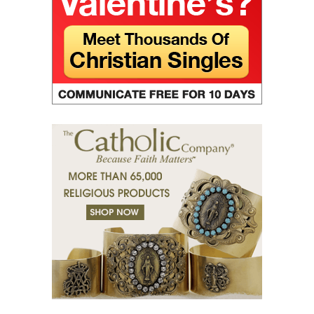
Собрано из святых отцов
Первое послание Петра. (1 Пет)
Второе послание Петра. (2 Пет)
Третье послание Иоанна Богослова. (3 Ин)
Послание к Римлянам. (Рим)
Первое послание к Коринфянам. (1 Кор)
Второе послание к Коринфянам. (2 Кор)
Послание к Галатам. (Гал)
Послание к Ефесянам. (Еф)
Послание к Филиппийцам. (Флп)
Первое послание к Фессалоникийцам. (1 Фес)
Второе послание к Фессалоникийцам. (2 Фес)
Первое послание к Тимофею. (1 Тим)
Второе послание к Тимофею. (2 Тим)