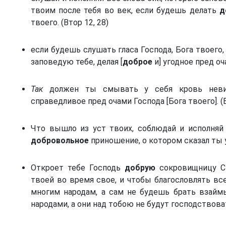
твоим после тебя во век, если будешь делать
д
й
твоего. (Втор 12, 28)
если будешь слушать гласа Господа, Бога твоего
заповедую тебе, делая [
доброе
и] угодное пред оча
)
Так
должен ты смывать у себя кровь невин
справедливое пред очами Господа [Бога твоего]. (В
Что вышло из уст твоих, соблюдай и исполняй 
добровольное
приношение, о котором сказал ты у
Откроет тебе Господь
добрую
сокровищницу Св
твоей во время свое, и чтобы благословлять вс
многим народам, а сам не будешь брать взайм
народами, а они над тобою не будут господствовать
)