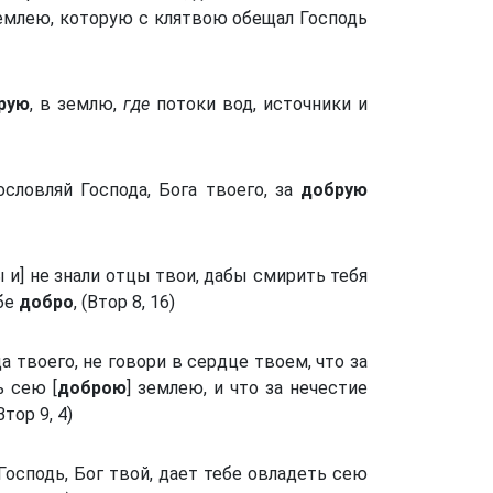
землею, которую с клятвою обещал Господь
рую
, в землю,
где
потоки вод, источники и
словляй Господа, Бога твоего, за
добрую
ы и] не знали отцы твои, дабы смирить тебя
ебе
добро
, (Втор 8, 16)
ца твоего, не говори в сердце твоем, что за
 сею [
доброю
] землею, и что за нечестие
тор 9, 4)
Господь, Бог твой, дает тебе овладеть сею