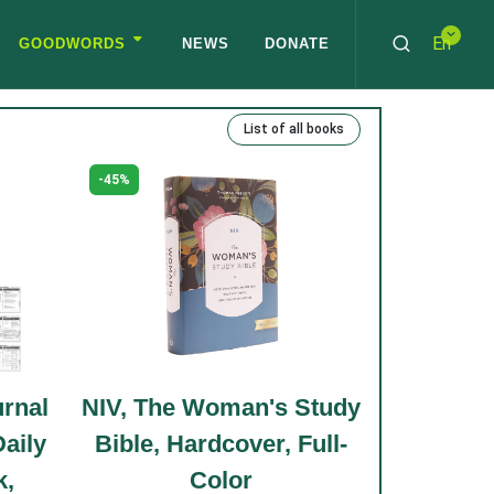
En
GOODWORDS
NEWS
DONATE
List of all books
-49%
ESV Study Bible
$28.08
oman's Study
dcover, Full-
olor