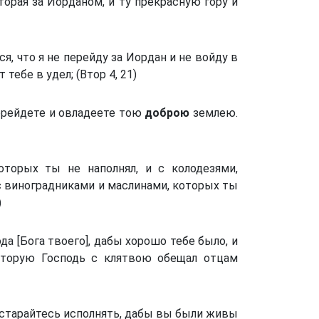
орая за Иорданом, и ту прекрасную гору и
лся, что я не перейду за Иордан и не войду в
тебе в удел; (Втор 4, 21)
перейдете и овладеете тою
доброю
землею.
которых ты не наполнял, и с колодезями,
 с виноградниками и маслинами, которых ты
)
а [Бога твоего], дабы хорошо тебе было, и
торую Господь с клятвою обещал отцам
 старайтесь исполнять, дабы вы были живы