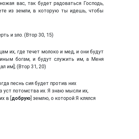
ножая вас, так будет радоваться Господь,
ете из земли, в которую ты идешь, чтобы
ерть и зло. (Втор 30, 15)
тцам их, где течет молоко и мед, и они будут
 иным богам, и будут служить им, а Меня
 им]; (Втор 31, 20)
огда песнь сия будет против них
из уст потомства их. Я знаю мысли их,
х в [
добрую
] землю, о которой Я клялся