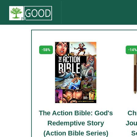
-14%
tion Bible: God's
Christian Bible Praye
emptive Story
Journal For Men. Stud
on Bible Series)
Scripture & Planner