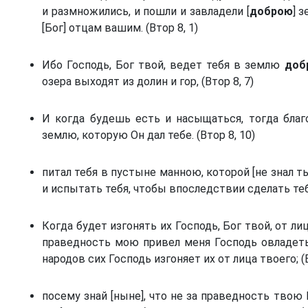
и размножились, и пошли и завладели [
доброю
] 
[Бог] отцам вашим. (Втор 8, 1)
Ибо Господь, Бог твой, ведет тебя в землю
доб
озера выходят из долин и гор, (Втор 8, 7)
й
И когда будешь есть и насыщаться, тогда благо
землю, которую Он дал тебе. (Втор 8, 10)
питал тебя в пустыне манною, которой [не знал т
и испытать тебя, чтобы впоследствии сделать т
Когда будет изгонять их Господь, Бог твой, от ли
праведность мою привел меня Господь овладеть
народов сих Господь изгоняет их от лица твоего; (В
посему знай [ныне], что не за праведность твою 