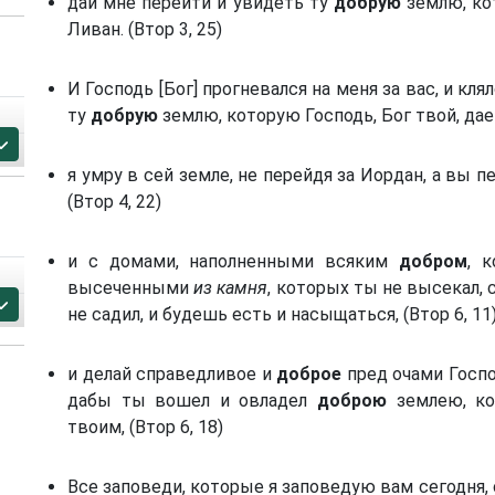
дай мне перейти и увидеть ту
добрую
землю, кот
Ливан. (Втор 3, 25)
И Господь [Бог] прогневался на меня за вас, и кля
ту
добрую
землю, которую Господь, Бог твой, дает 
я умру в сей земле, не перейдя за Иордан, а вы 
(Втор 4, 22)
и с домами, наполненными всяким
добром
, 
высеченными
из камня
, которых ты не высекал,
не садил, и будешь есть и насыщаться, (Втор 6, 11
и делай справедливое и
доброе
пред очами Господ
дабы ты вошел и овладел
доброю
землею, ко
твоим, (Втор 6, 18)
Все заповеди, которые я заповедую вам сегодня,