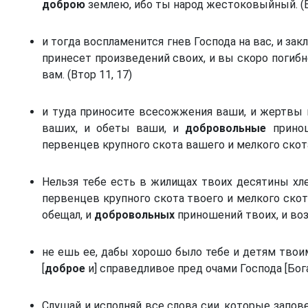
доброю
землею, ибо ты народ жестоковыйный. (Вт
и тогда воспламенится гнев Господа на вас, и зак
принесет произведений своих, и вы скоро погиб
вам. (Втор 11, 17)
и туда приносите всесожжения ваши, и жертвы 
ваших, и обеты ваши, и
добровольные
принош
первенцев крупного скота вашего и мелкого скота 
Нельзя тебе есть в жилищах твоих десятины хлеб
первенцев крупного скота твоего и мелкого скот
обещал, и
добровольных
приношений твоих, и возн
не ешь ее, дабы хорошо было тебе и детям твоим
[
доброе
и] справедливое пред очами Господа [Бога 
Слушай и исполняй все слова сии, которые запов