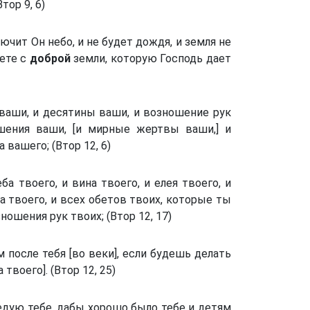
ор 9, 6)
лючит Он небо, и не будет дождя, и земля не
нете с
доброй
земли, которую Господь дает
ваши, и десятины ваши, и возношение рук
ения ваши, [и мирные жертвы ваши,] и
вашего; (Втор 12, 6)
а твоего, и вина твоего, и елея твоего, и
а твоего, и всех обетов твоих, которые ты
ошения рук твоих; (Втор 12, 17)
 после тебя [во веки], если будешь делать
твоего]. (Втор 12, 25)
едую тебе, дабы хорошо было тебе и детям