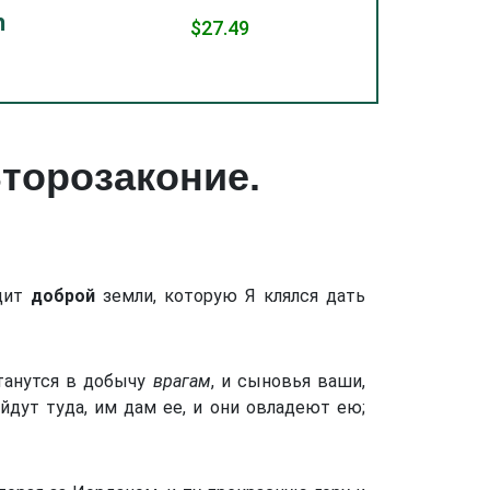
7.49
Второзаконие.
идит
доброй
земли, которую Я клялся дать
станутся в добычу
врагам
, и сыновья ваши,
ойдут туда, им дам ее, и они овладеют ею;