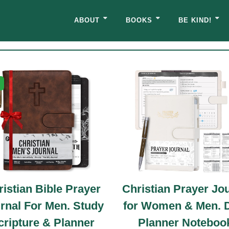
ABOUT
BOOKS
BE KIND!
-45%
r
Christian Prayer Journal
NIV, The W
y
for Women & Men. Daily
Bible, Har
Planner Notebook,
C