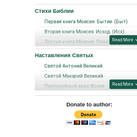
Стихи Библии
Первая книга Моисея. Бытие. (Быт)
Вторая книга Моисея. Исход. (Исх)
Read More
Третья книга Моисея. Левит. (Лев)
Четвертая книга Моисея. Числа. (Чис)
Наставления Святых
Пятая книга Моисея. Второзаконие.
Святой Антоний Великий
(Втор)
Святой Макарий Великий
Книга Иисуса Навина. (Нав)
Read More
Преподобный авва Исаия
Книга Руфи. (Руфь)
Святой Марк Подвижник
Первая книга Царств. (1 Цар)
Donate to author:
Авва Евагрий
Вторая книга Царств. (2 Цар)
Святой Иоанн Кассиан Римлянин
Третья книга Царств. (3 Цар)
Преподобный Исихий, пресвитер
Первая книга Паралипоменон. (1 Пар)
Иерусалимский