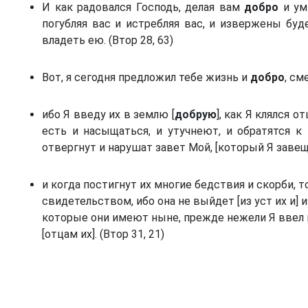
И как радовался Господь, делая вам
добро
и ум
погубляя вас и истребляя вас, и извержены буд
владеть ею. (Втор 28, 63)
Вот, я сегодня предложил тебе жизнь и
добро
, см
ибо Я введу их в землю [
добрую
], как Я клялся о
есть и насыщаться, и утучнеют, и обратятся к
отвергнут и нарушат завет Мой, [который Я завещал
2
и когда постигнут их многие бедствия и скорби, т
свидетельством, ибо она не выйдет [из уст их и] 
которые они имеют ныне, прежде нежели Я ввел и
[отцам их]. (Втор 31, 21)