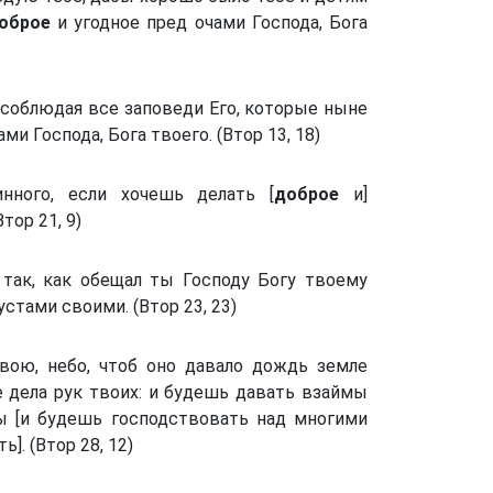
оброе
и угодное пред очами Господа, Бога
, соблюдая все заповеди Его, которые ныне
ми Господа, Бога твоего. (Втор 13, 18)
ного, если хочешь делать [
доброе
и]
тор 21, 9)
так, как обещал ты Господу Богу твоему
стами своими. (Втор 23, 23)
ою, небо, чтоб оно давало дождь земле
е дела рук твоих: и будешь давать взаймы
ы [и будешь господствовать над многими
]. (Втор 28, 12)