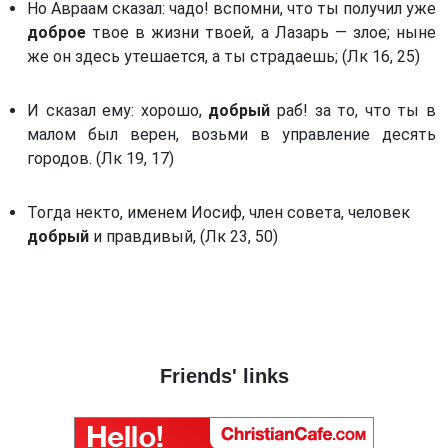
Послание к Титу. (Тит)
Но Авраам сказал: чадо! вспомни, что ты получил уже
доброе
твое в жизни твоей, а Лазарь — злое; ныне
Послание к Филимону. (Флм)
же он здесь утешается, а ты страдаешь; (Лк 16, 25)
Послание к Евреям. (Евр)
И сказал ему: хорошо,
добрый
раб! за то, что ты в
малом был верен, возьми в управление десять
городов. (Лк 19, 17)
Тогда некто, именем Иосиф, член совета, человек
добрый
и правдивый, (Лк 23, 50)
Friends' links