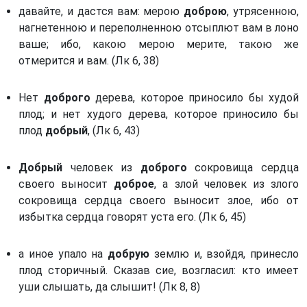
Книга пророка Амоса. (Ам)
давайте, и дастся вам: мерою
доброю
, утрясенною,
Святой преподобный Феодор Студит (часть 2)
нагнетенною и переполненною отсыплют вам в лоно
Книга пророка Михея. (Мих)
Святой преподобный Феодор Студит (часть 3)
ваше; ибо, какою мерою мерите, такою же
Книга пророка Софонии. (Соф)
отмерится и вам. (Лк 6, 38)
Святой Симеон, новый Богослов
Книга пророка Захарии. (Зах)
Симеон, старец благоговейный
Первая книга Маккавейская. (1 Мак) *
Нет
доброго
дерева, которое приносило бы худой
Преподобный Никита Стифат
плод; и нет худого дерева, которое приносило бы
Вторая книга Маккавейская. (2 Мак) *
Феолипт, митрополит Филадельфийский
плод
добрый
, (Лк 6, 43)
Третья книга Маккавейская. (3 Мак) *
Святой Григорий Синаит
Третья книга Ездры. (3 Езд) *
Добрый
человек из
доброго
сокровища сердца
Никифор уединенник
своего выносит
доброе
, а злой человек из злого
От Матфея святое благовествование. (Мф)
Святой Григорий Палама, архиепископ Солунский
сокровища сердца своего выносит злое, ибо от
От Марка святое благовествование. (Мк)
избытка сердца говорят уста его. (Лк 6, 45)
Иноков Каллиста и Игнатия Ксанфопулов
От Луки святое благовествование. (Лк)
Господин Каллист Тиликуд
а иное упало на
добрую
землю и, взойдя, принесло
От Иоанна святое благовествование. (Ин)
Блаженнейший Симеон, архиепископ Солунский
плод сторичный. Сказав сие, возгласил: кто имеет
Деяния святых апостолов. (Деян)
уши слышать, да слышит! (Лк 8, 8)
Преподобный Серафим, старец Саровский
Послание Иакова. (Иак)