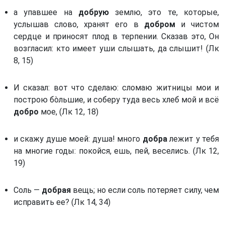
Собрано из святых отцов
Первое послание Петра. (1 Пет)
а упавшее на
добрую
землю, это те, которые,
услышав слово, хранят его в
добром
и чистом
Второе послание Петра. (2 Пет)
сердце и приносят плод в терпении. Сказав это, Он
Третье послание Иоанна Богослова. (3 Ин)
возгласил: кто имеет уши слышать, да слышит! (Лк
8, 15)
Послание к Римлянам. (Рим)
Первое послание к Коринфянам. (1 Кор)
И сказал: вот что сделаю: сломаю житницы мои и
Второе послание к Коринфянам. (2 Кор)
построю бòльшие, и соберу туда весь хлеб мой и всё
Послание к Галатам. (Гал)
добро
мое, (Лк 12, 18)
Послание к Ефесянам. (Еф)
и скажу душе моей: душа! много
добра
лежит у тебя
Послание к Филиппийцам. (Флп)
на многие годы: покойся, ешь, пей, веселись. (Лк 12,
Первое послание к Фессалоникийцам. (1 Фес)
19)
Второе послание к Фессалоникийцам. (2 Фес)
Соль —
добрая
вещь; но если соль потеряет силу, чем
Первое послание к Тимофею. (1 Тим)
исправить ее? (Лк 14, 34)
Второе послание к Тимофею. (2 Тим)