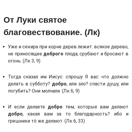
Книга Иудифи. (Иудифь) *
Преподобный Авва Дорофей
Книга Есфири. (Есф)
Святой Исаак Сирианин
От Луки святое
Книга Иова. (Иов)
Блаженный Диадох, епископ Фотики
благовествование. (Лк)
Псалтирь. (Пс)
Преподобный Отец наш Иоанн Карпафский
Книга притчей Соломоновых. (Притч)
Блаженный Авва Зосима (Палестинский)
Уже и секира при корне дерев лежит: всякое дерево,
Книга Екклесиаста, или Проповедника. (Еккл)
Святой Максим исповедник
не приносящее
доброго
плода, срубают и бросают в
Книга Премудрости Соломона. (Прем) *
огонь. (Лк 3, 9)
Блаженный Авва Фалассий
Книга Премудрости Иисуса, сына Сирахова.
Святой Феодор, епископ Едесский
(Сир) *
Тогда сказал им Иисус: спрошу Я вас: что должно
Преподобный Феодор
делать в субботу?
добро
, или зло? спасти душу, или
Книга Пророка Исаии. (Ис)
Преподобный отец св. Авва Филимон
погубить? Они молчали. (Лк 6, 9)
Книга Пророка Иеремии. (Иер)
Преподобный отец Феогност
Послание Иеремии. (Посл Иер) *
И если делаете
добро
тем, которые вам делают
Преподобный Филофей Синайский
добро
, какая вам за то благодарность? ибо и
Книга пророка Иезекииля. (Иез)
Илия пресвитер и Екдик
грешники тò же делают. (Лк 6, 33)
Книга пророка Осии. (Ос)
Святой преподобный Феодор Студит (часть 1)