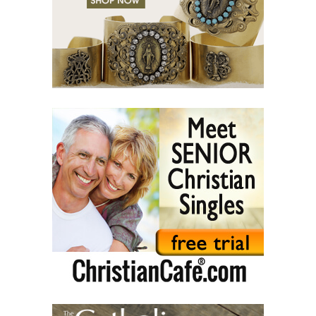
Послание к Титу. (Тит)
Послание к Филимону. (Флм)
Послание к Евреям. (Евр)