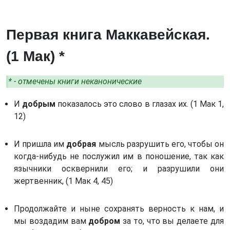
Книга Иудифи. (Иудифь) *
Преподобный Авва Дорофей
Книга Есфири. (Есф)
Святой Исаак Сирианин
Первая книга Маккавейская.
Книга Иова. (Иов)
Блаженный Диадох, епископ Фотики
(1 Мак) *
Псалтирь. (Пс)
Преподобный Отец наш Иоанн Карпафский
Книга притчей Соломоновых. (Притч)
Блаженный Авва Зосима (Палестинский)
* - отмечены книги неканонические
Книга Екклесиаста, или Проповедника. (Еккл)
Святой Максим исповедник
И
Книга Премудрости Соломона. (Прем) *
добрым
показалось это слово в глазах их. (1 Мак 1,
Блаженный Авва Фалассий
12)
Книга Премудрости Иисуса, сына Сирахова.
Святой Феодор, епископ Едесский
(Сир) *
Преподобный Феодор
И пришла им
добрая
мысль разрушить его, чтобы он
Книга Пророка Исаии. (Ис)
когда-нибудь не послужил им в поношение, так как
Преподобный отец св. Авва Филимон
Книга Пророка Иеремии. (Иер)
язычники осквернили его; и разрушили они
Преподобный отец Феогност
жертвенник, (1 Мак 4, 45)
Послание Иеремии. (Посл Иер) *
Преподобный Филофей Синайский
Книга пророка Иезекииля. (Иез)
Илия пресвитер и Екдик
Продолжайте и ныне сохранять верность к нам, и
Книга пророка Осии. (Ос)
мы воздадим вам
добром
за то, что вы делаете для
Святой преподобный Феодор Студит (часть 1)