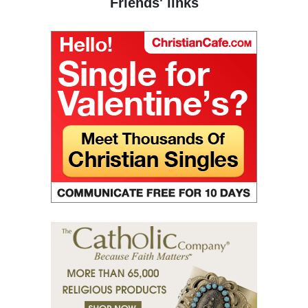
Friends' links
Собрано из святых отцов
Первое послание Петра. (1 Пет)
Второе послание Петра. (2 Пет)
Третье послание Иоанна Богослова. (3 Ин)
Послание к Римлянам. (Рим)
Первое послание к Коринфянам. (1 Кор)
Второе послание к Коринфянам. (2 Кор)
Послание к Галатам. (Гал)
Послание к Ефесянам. (Еф)
Послание к Филиппийцам. (Флп)
Первое послание к Фессалоникийцам. (1 Фес)
Второе послание к Фессалоникийцам. (2 Фес)
Первое послание к Тимофею. (1 Тим)
Второе послание к Тимофею. (2 Тим)