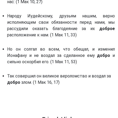
нас: (1 Мак 10, 27)
Книга пророка Амоса. (Ам)
Святой преподобный Феодор Студит (часть 2)
Книга пророка Михея. (Мих)
Святой преподобный Феодор Студит (часть 3)
Народу Иудейскому, друзьям нашим, верно
Книга пророка Софонии. (Соф)
исполняющим свои обязанности перед нами, мы
Святой Симеон, новый Богослов
рассудили оказать благодеяние за их
Книга пророка Захарии. (Зах)
доброе
Симеон, старец благоговейный
расположение к нам. (1 Мак 11, 33)
Первая книга Маккавейская. (1 Мак) *
Преподобный Никита Стифат
Вторая книга Маккавейская. (2 Мак) *
Но он солгал во всем, что обещал, и изменил
Феолипт, митрополит Филадельфийский
Третья книга Маккавейская. (3 Мак) *
Ионафану и не воздал за сделанное ему
добро
и
Святой Григорий Синаит
сильно оскорбил его. (1 Мак 11, 53)
Третья книга Ездры. (3 Езд) *
Никифор уединенник
От Матфея святое благовествование. (Мф)
Святой Григорий Палама, архиепископ Солунский
Так совершил он великое вероломство и воздал за
От Марка святое благовествование. (Мк)
добро
злом. (1 Мак 16, 17)
Иноков Каллиста и Игнатия Ксанфопулов
От Луки святое благовествование. (Лк)
Господин Каллист Тиликуд
От Иоанна святое благовествование. (Ин)
Блаженнейший Симеон, архиепископ Солунский
Деяния святых апостолов. (Деян)
Преподобный Серафим, старец Саровский
Послание Иакова. (Иак)